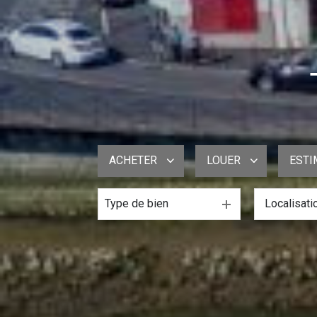
ACHETER
LOUER
ESTI
Type de bien
De l'ancien
à l'année
De l'immo pro
De l'immo pro