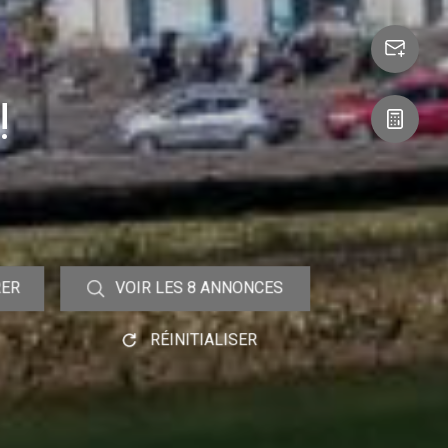
!
RER
VOIR LES
8
ANNONCES
RÉINITIALISER